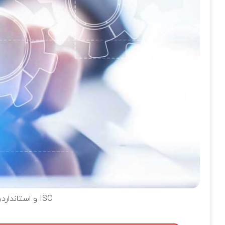
سیستم مدیریت کیفیت (QMS) و استانداردهای ISO