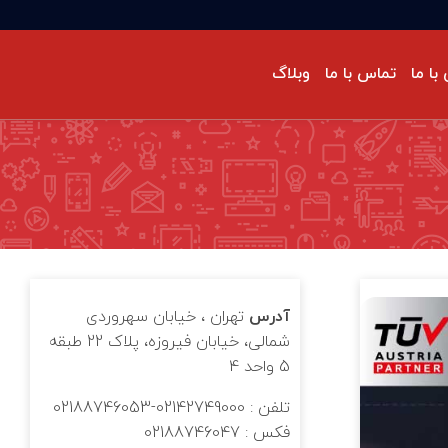
با ما
تماس با ما
وبلاگ
حه‌گذاری گزارشات پایداری
ودرو
رکت‌های ما
ستانداردهای سیستم مدیریت
نفی/ تخصصی
حیط‌زیست
ISO 14064-1: سیستم مدیریت گازهای
لخانه‌ای
دیریت طرح و پروژه
آدرس
تهران ، خیابان سهروردی
شمالی، خیابان فیروزه، پلاک 22 طبقه
5 واحد 4
تلفن : 02142749000-02188746053
فکس : 02188746047