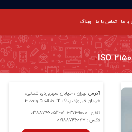
با ما
تماس با ما
وبلاگ
حه‌گذاری گزارشات پایداری
ودرو
رکت‌های ما
ستانداردهای سیستم مدیریت
نفی/ تخصصی
حیط‌زیست
ISO 14064-1: سیستم مدیریت گازهای
لخانه‌ای
دیریت طرح و پروژه
آدرس
تهران ، خیابان سهروردی شمالی،
خیابان فیروزه، پلاک 22 طبقه 5 واحد 4
تلفن : 02142749000-02188746053
فکس : 02188746047