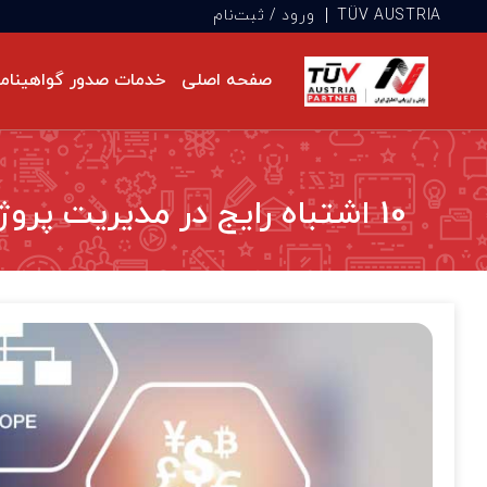
|
TÜV AUSTRIA
ورود / ثبت‌نام
صفحه اصلی
خدمات صدور گواهینام
10 اشتباه رایج در مدیریت پروژه و چگونگی رفع آن‌ها با استاندارد ISO 21502
ISO 14031: مدیریت زیست‌محیطی
تأیید صلاحیت‌‌ها
مدیریت یکپارچگی دارایی‌ها
استانداردهای عمومی سیستم
مدیریت
ISO 50001: افزایش بهره‌وری انرژی
مدیریت ریسک
بازرسی ساختمان
استانداردهای GRI