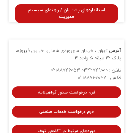
استاندارد‌های پشتیبان / راهنمای سیستم
مدیریت
آدرس
تهران ، خیابان سهروردی شمالی، خیابان فیروزه،
پلاک 22 طبقه 5 واحد 4
تلفن : 02142749000-02188746053
فکس : 02188746047
فرم درخواست صدور گواهینامه
فرم درخواست خدمات صنعتی
دوره‌های مرتبط در آکادمی توف