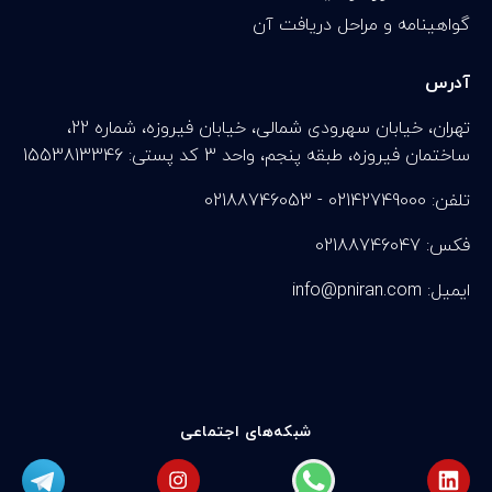
گواهینامه و مراحل دریافت آن
آدرس
تهران، خیابان سهرودی شمالی، خیابان فیروزه، شماره 22،
ساختمان فیروزه، طبقه پنجم، واحد 3 کد پستی: 1553813346
تلفن: 02142749000 - 02188746053
فکس: 02188746047
info@pniran.com :ایمیل
شبکه‌های اجتماعی