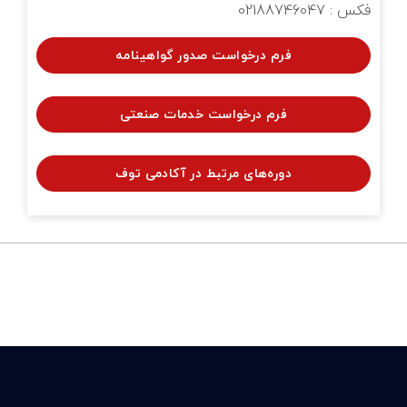
فکس : 02188746047
فرم درخواست صدور گواهینامه
فرم درخواست خدمات صنعتی
دوره‌های مرتبط در آکادمی توف