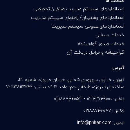
خدمات ما
استانداردهای سیستم مدیریت صنفی/ تخصصی
استانداردهای پشتیبان/ راهنمای سیستم مدیریت
استانداردهای عمومی سیستم مدیریت
خدمات صنعتی
خدمات صدور گواهینامه
گواهینامه و مراحل دریافت آن
آدرس
تهران، خیابان سهرودی شمالی، خیابان فیروزه، شماره 22،
ساختمان فیروزه، طبقه پنجم، واحد 3 کد پستی: 1553813346
تلفن: 02142749000 - 02188746053
فکس: 02188746047
info@pniran.com :ایمیل