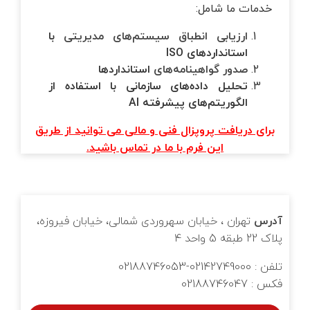
خدمات ما شامل:
ارزیابی انطباق سیستم‌های مدیریتی
با
استانداردهای
ISO
صدور گواهینامه‌های
استانداردها
تحلیل داده‌های سازمانی با استفاده از
الگوریتم‌های پیشرفته
AI
برای دریافت پروپزال فنی و مالی می توانید از طریق
این فرم با ما در تماس باشید.
آدرس
تهران ، خیابان سهروردی شمالی، خیابان فیروزه،
پلاک 22 طبقه 5 واحد 4
تلفن : 02142749000-02188746053
فکس : 02188746047