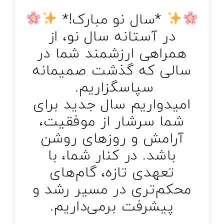
خانه‌ای
*سال نو مبارک!*
تماس با ما
زرسی ساختمان
در آستانه سال نو، از
وبلاگ
قلاب صنعت چهارم
همراهی ارزشمند شما در
سالی که گذشت صمیمانه
یریت طرح و پروژه
سپاسگزاریم.
امیدواریم سال جدید برای
تانداردهای GRI
شما سرشار از موفقیت،
آرامش و روزهای روشن
زرسی فنی
باشد. در کنار شما، با
تعهدی تازه، گام‌های
محکم‌تری در مسیر رشد و
پیشرفت برمی‌داریم.