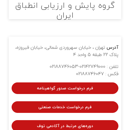
گروه پایش و ارزیابی انطباق
ایران
آدرس
تهران ، خیابان سهروردی شمالی، خیابان فیروزه،
پلاک 22 طبقه 5 واحد 4
تلفن : 02142749000-02188746053
فکس : 02188746047
فرم درخواست صدور گواهینامه
فرم درخواست خدمات صنعتی
دوره‌های مرتبط در آکادمی توف