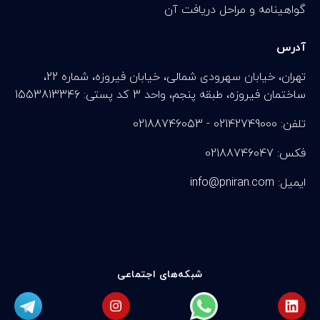
گواهینامه و مراحل دریافت آن
آدرس
تهران، خیابان سهرودی شمالی، خیابان فیروزه، شماره 22،
ساختمان فیروزه، طبقه پنجم، واحد 3 کد پستی: 1553813346
تلفن: 02142749000 - 02188746053
فکس: 02188746047
info@pniran.com :ایمیل
شبکه‌های اجتماعی