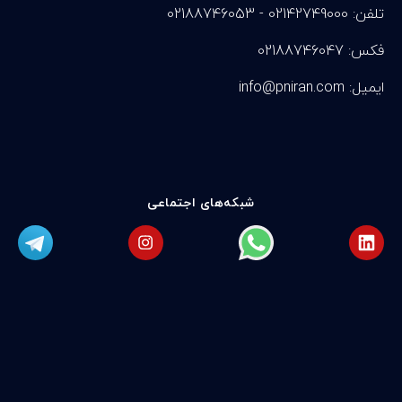
تلفن: 02142749000 - 02188746053
فکس: 02188746047
info@pniran.com :ایمیل
شبکه‌های اجتماعی