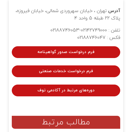
آدرس
تهران ، خیابان سهروردی شمالی، خیابان فیروزه،
پلاک 22 طبقه 5 واحد 4
تلفن : 02142749000-02188746053
فکس : 02188746047
فرم درخواست صدور گواهینامه
فرم درخواست خدمات صنعتی
دوره‌های مرتبط در آکادمی توف
مطالب مرتبط