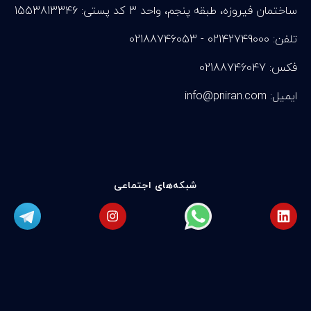
ساختمان فیروزه، طبقه پنجم، واحد 3 کد پستی: 1553813346
تلفن: 02142749000 - 02188746053
فکس: 02188746047
info@pniran.com :ایمیل
شبکه‌های اجتماعی