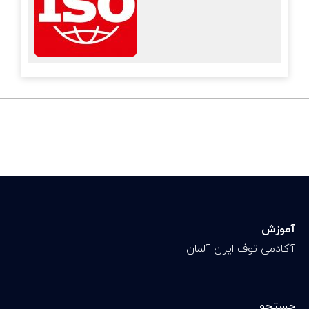
آموزش
آکادمی توف ایران-آلمان
جستجو