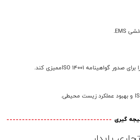
 EMS.
یجه گیری