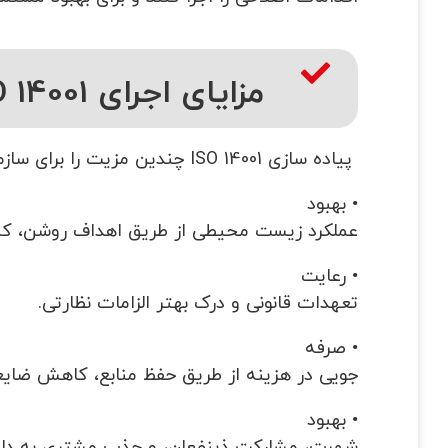
مزایای اجرای ISO 14001
پیاده سازی
ISO 14001
چندین مزیت را برای سازما
• بهبود
عملکرد زیست محیطی از طریق اهداف روشن، کنت
• رعایت
تعهدات قانونی و درک بهتر الزامات نظارتی.
• صرفه
جویی در هزینه از طریق حفظ منابع، کاهش ضایعا
• بهبود
شهرت، مشارکت ذینفعان، و جذب مشتری به دل