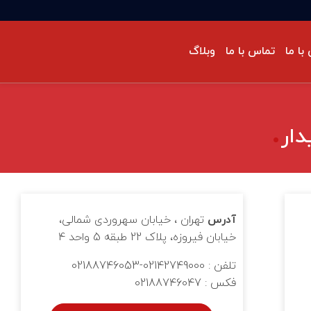
با ما
تماس با ما
وبلاگ
حه‌گذاری گزارشات پایداری
ودرو
رکت‌های ما
ستانداردهای سیستم مدیریت
نفی/ تخصصی
حیط‌زیست
ISO 14064-1: سیستم مدیریت گازهای
لخانه‌ای
دیریت طرح و پروژه
آدرس
تهران ، خیابان سهروردی شمالی،
خیابان فیروزه، پلاک 22 طبقه 5 واحد 4
تلفن : 02142749000-02188746053
فکس : 02188746047