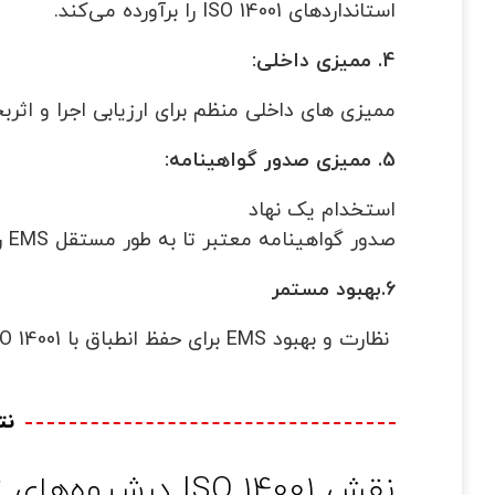
استانداردهای ISO 14001 را برآورده می‌کند.
4. ممیزی داخلی:
ممیزی های داخلی منظم برای ارزیابی اجرا و اثربخشی
5. ممیزی صدور گواهینامه:
استخدام یک نهاد
صدور گواهینامه معتبر تا به طور مستقل EMS را برای صدور گواهینامه ISO 14001ممیزی کند.
6.بهبود مستمر
نظارت و بهبود EMS برای حفظ انطباق با ISO 14001 و بهبود عملکرد زیست محیطی.
نت
نقش ISO 14001 درشیوه‌های تجاری پایدار