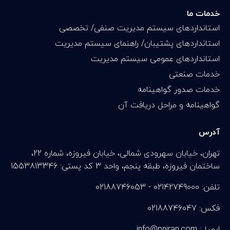
خدمات ما
استانداردهای سیستم مدیریت صنفی/ تخصصی
استانداردهای پشتیبان/ راهنمای سیستم مدیریت
استانداردهای عمومی سیستم مدیریت
خدمات صنعتی
خدمات صدور گواهینامه
گواهینامه و مراحل دریافت آن
آدرس
تهران، خیابان سهرودی شمالی، خیابان فیروزه، شماره 22،
ساختمان فیروزه، طبقه پنجم، واحد 3 کد پستی: 1553813346
تلفن: 02142749000 - 02188746053
فکس: 02188746047
info@pniran.com :ایمیل