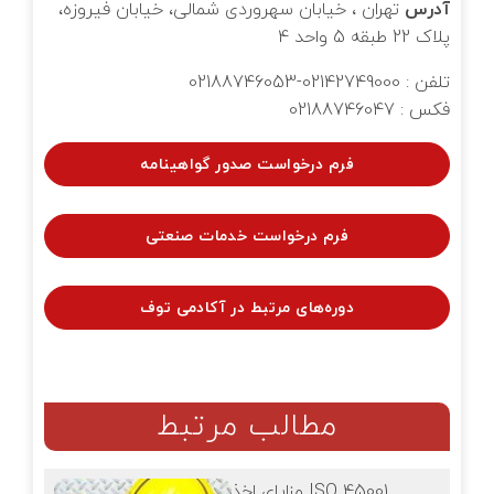
آدرس
تهران ، خیابان سهروردی شمالی، خیابان فیروزه،
پلاک 22 طبقه 5 واحد 4
تلفن : 02142749000-02188746053
فکس : 02188746047
فرم درخواست صدور گواهینامه
فرم درخواست خدمات صنعتی
دوره‌های مرتبط در آکادمی توف
مطالب مرتبط
مزایای اخذ ISO 45001