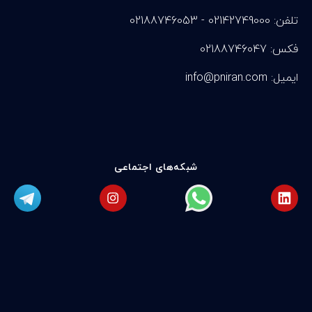
تلفن: 02142749000 - 02188746053
فکس: 02188746047
info@pniran.com :ایمیل
شبکه‌های اجتماعی