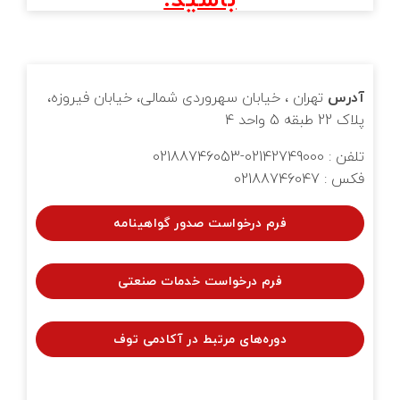
باشید.
آدرس
تهران ، خیابان سهروردی شمالی، خیابان فیروزه،
پلاک 22 طبقه 5 واحد 4
تلفن : 02142749000-02188746053
فکس : 02188746047
فرم درخواست صدور گواهینامه
فرم درخواست خدمات صنعتی
دوره‌های مرتبط در آکادمی توف