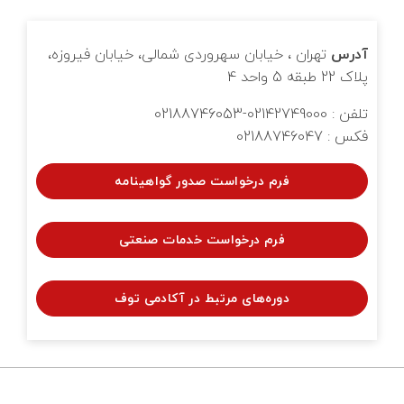
خانه‌ای
تماس با ما
زرسی ساختمان
آدرس
تهران ، خیابان سهروردی شمالی، خیابان فیروزه،
پلاک 22 طبقه 5 واحد 4
وبلاگ
قلاب صنعت چهارم
تلفن : 02142749000-02188746053
فکس : 02188746047
یریت طرح و پروژه
فرم درخواست صدور گواهینامه
تانداردهای GRI
فرم درخواست خدمات صنعتی
زرسی فنی
دوره‌های مرتبط در آکادمی توف