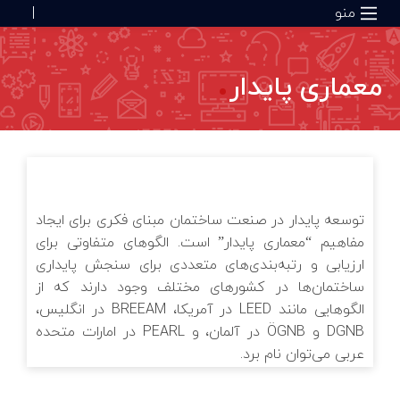
منو
|
معماری پایدار
صفحه اصلی
ISO 1: مدیریت زیست‌محیطی
یید صلاحیت‌‌ها
یریت یکپارچگی دارایی‌ها
تانداردهای عمومی سیستم مدیریت
خدمات صدور گواهینامه
رژی
ISO 4: سیستم بازدهی آب
ش‌های سازمانی
تانداردهای پشتیبان/ راهنمای سیستم
خدمات صنعتی
دیریت
اری گزارشات پایداری
درو
کت‌های ما
توسعه پایدار در صنعت ساختمان مبنای فکری برای ایجاد
پایداری
تانداردهای سیستم مدیریت صنفی/
مفاهیم “معماری پایدار” است. الگوهای متفاوتی برای
خصصی
ارزیابی و رتبه‌بندی‌های متعددی برای سنجش پایداری
ISO 5: افزایش بهره‌وری انرژی
دیریت ریسک
آکادمی توف
ساختمان‌ها در کشورهای مختلف وجود دارند که از
الگوهایی مانند LEED در آمریکا، BREEAM در انگلیس،
ISO 1: استاندارد ردپای کربن
اوری ریلی
درباره شرکت
DGNB و ÖGNB در آلمان، و PEARL در امارات متحده
عربی می‌توان نام برد.
همکاری با ما
حیط‌زیست
ISO 14064-1: سیستم مدیریت گازهای