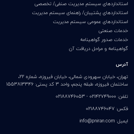
استانداردهای سیستم مدیریت صنفی/ تخصصی
استانداردهای پشتیبان/ راهنمای سیستم مدیریت
استانداردهای عمومی سیستم مدیریت
خدمات صنعتی
خدمات صدور گواهینامه
گواهینامه و مراحل دریافت آن
آدرس
تهران، خیابان سهرودی شمالی، خیابان فیروزه، شماره 22،
ساختمان فیروزه، طبقه پنجم، واحد 3 کد پستی: 1553813346
تلفن: 02142749000 - 02188746053
فکس: 02188746047
info@pniran.com :ایمیل