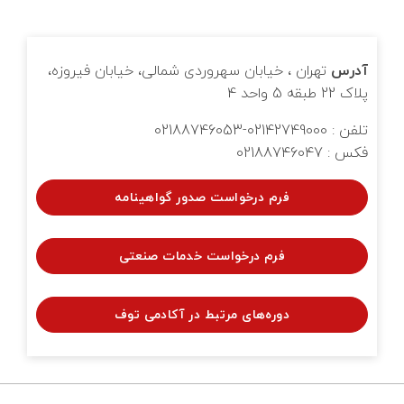
آدرس
تهران ، خیابان سهروردی شمالی، خیابان فیروزه،
پلاک 22 طبقه 5 واحد 4
تلفن : 02142749000-02188746053
فکس : 02188746047
فرم درخواست صدور گواهینامه
فرم درخواست خدمات صنعتی
دوره‌های مرتبط در آکادمی توف