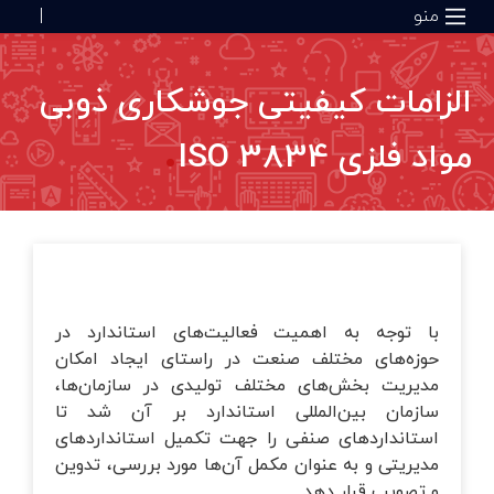
منو
|
الزامات کیفیتی جوشکاری ذوبی
صفحه اصلی
ISO 1: مدیریت زیست‌محیطی
یید صلاحیت‌‌ها
یریت یکپارچگی دارایی‌ها
تانداردهای عمومی سیستم مدیریت
مواد فلزی ISO 3834
خدمات صدور گواهینامه
رژی
ISO 4: سیستم بازدهی آب
ش‌های سازمانی
تانداردهای پشتیبان/ راهنمای سیستم
خدمات صنعتی
دیریت
اری گزارشات پایداری
درو
کت‌های ما
پایداری
تانداردهای سیستم مدیریت صنفی/
خصصی
با توجه به اهمیت فعالیت‌های استاندارد در
ISO 5: افزایش بهره‌وری انرژی
دیریت ریسک
آکادمی توف
حوزه‌های مختلف صنعت در راستای ایجاد امکان
مدیریت بخش‌های مختلف تولیدی در سازمان‌ها،
ISO 1: استاندارد ردپای کربن
اوری ریلی
درباره شرکت
سازمان بین‌المللی استاندارد بر آن شد تا
استانداردهای صنفی را جهت تکمیل استانداردهای
مدیریتی و به عنوان مکمل آن‌ها مورد بررسی، تدوين
همکاری با ما
حیط‌زیست
ISO 14064-1: سیستم مدیریت گازهای
و تصويب قرار دهد.