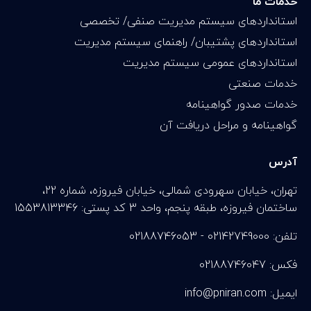
خدمات ما
استانداردهای سیستم مدیریت صنفی/ تخصصی
استانداردهای پشتیبان/ راهنمای سیستم مدیریت
استانداردهای عمومی سیستم مدیریت
خدمات صنعتی
خدمات صدور گواهینامه
گواهینامه و مراحل دریافت آن
آدرس
تهران، خیابان سهرودی شمالی، خیابان فیروزه، شماره 22،
ساختمان فیروزه، طبقه پنجم، واحد 3 کد پستی: 1553813346
تلفن: 02142749000 - 02188746053
فکس: 02188746047
info@pniran.com :ایمیل