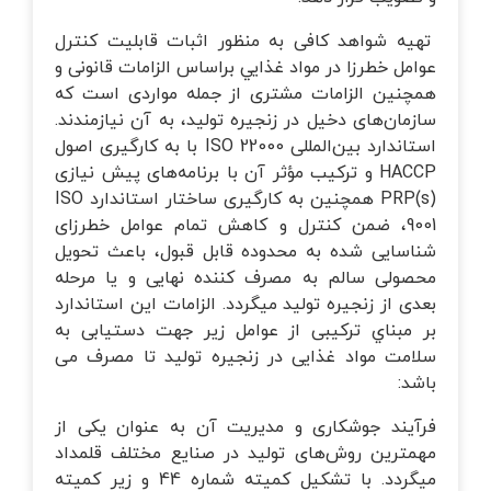
خانه‌ای
تماس با ما
تهيه شواهد كافی به منظور اثبات قابليت كنترل
زرسی ساختمان
عوامل خطرزا در مواد غذايي براساس الزامات قانونی و
همچنين الزامات مشتری از جمله مواردی است كه
وبلاگ
قلاب صنعت چهارم
سازمان‌های دخيل در زنجيره توليد، به آن نيازمندند.
استاندارد بين‌المللی ISO 22000 با به كارگيری اصول
HACCP و تركيب مؤثر آن با برنامه‌های پيش نيازی
یریت طرح و پروژه
(PRP(s همچنين به كارگيری ساختار استاندارد ISO
9001، ضمن كنترل و كاهش تمام عوامل خطرزای
تانداردهای GRI
شناسايی شده به محدوده قابل قبول، باعث تحويل
محصولی سالم به مصرف كننده نهايی و يا مرحله
بعدی از زنجيره توليد میگردد. الزامات اين استاندارد
زرسی فنی
بر مبناي تركيبی از عوامل زير جهت دستيابی به
سلامت مواد غذايی در زنجيره توليد تا مصرف می
باشد:
فرآیند جوشکاری و مدیریت آن به عنوان یکی از
مهمترین روش‌های تولید در صنایع مختلف قلمداد
ميگردد. با تشکیل کمیته شماره 44 و زیر کمیته