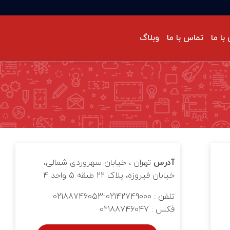
با ما
تماس با ما
وبلاگ
حه‌گذاری گزارشات پایداری
ودرو
رکت‌های ما
ستانداردهای سیستم مدیریت
نفی/ تخصصی
حیط‌زیست
ISO 14064-1: سیستم مدیریت گازهای
لخانه‌ای
دیریت طرح و پروژه
آدرس
تهران ، خیابان سهروردی شمالی،
خیابان فیروزه، پلاک 22 طبقه 5 واحد 4
تلفن : 02142749000-02188746053
فکس : 02188746047