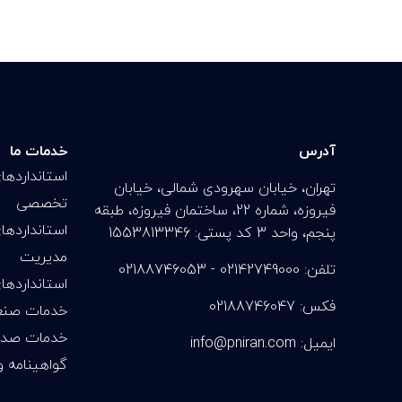
آدرس
خدمات ما
استاندارده
تهران، خیابان سهرودی شمالی، خیابان
تخصصی
فیروزه، شماره 22، ساختمان فیروزه، طبقه
استاندارده
پنجم، واحد 3 کد پستی: 1553813346
مدیریت
تلفن: 02142749000 - 02188746053
استاندارده
فکس: 02188746047
خدمات صنع
خدمات صدور
info@pniran.com :ایمیل
گواهینامه و