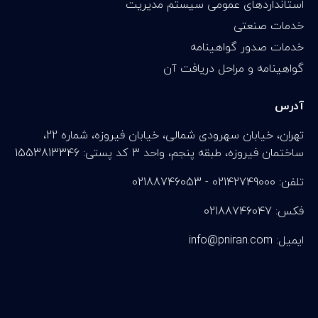
استانداردهای عمومی سیستم مدیریت
خدمات صنعتی
خدمات صدور گواهینامه
گواهینامه و مراحل دریافت آن
آدرس
تهران، خیابان سهرودی شمالی، خیابان فیروزه، شماره 22،
ساختمان فیروزه، طبقه پنجم، واحد 3 کد پستی: 1553813346
تلفن: 02142749000 - 02188746053
فکس: 02188746047
info@pniran.com :ایمیل