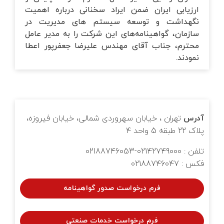
ارزیابی ایران ضمن ایراد سخنانی درباره اهمیت
نگهداشت و توسعه سیستم های مدیریت در
سازمان، گواهینامه‌های این شرکت را به مدیر عامل
محترم، جناب آقای مهندس علیرضا جعفرپور اعطا
نمودند.
آدرس
تهران ، خیابان سهروردی شمالی، خیابان فیروزه،
پلاک 22 طبقه 5 واحد 4
تلفن : 02142749000-02188746053
فکس : 02188746047
فرم درخواست صدور گواهینامه
فرم درخواست خدمات صنعتی