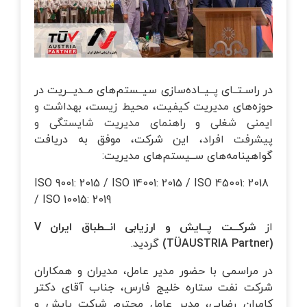
در راسـتــای پــیــاده‌سازی سیــستم‌های مــدیـــریت در
حوزه‌های
مدیریت کیفیت
،
محیط زیست
،
بهداشت و
ایمنی شغلی
و
راهنمای مدیریت شایستگی و
پیشرفت افراد
، این شرکت، موفق به دریافت
گواهینامه‌های ســیستم‌های مدیریت:
ISO 9001: 2015 / ISO 14001: 2015 / ISO 45001: 2018
/ ISO 10015: 2019
از
شرکــت پــایش و ارزیابی انــطباق ایران
V
AUSTRIA Partner)
(TÜ
گردید.
در مراسمی با حضور مدیر عامل، مدیران و همکاران
شرکت نفت ستاره خلیج فارس، جناب آقای دکتر
کامران رضایی، مدیر عامل محترم شرکت پایش و