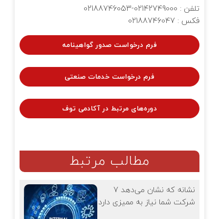
تلفن : 02142749000-02188746053
فکس : 02188746047
فرم درخواست صدور گواهینامه
فرم درخواست خدمات صنعتی
دوره‌های مرتبط در آکادمی توف
مطالب مرتبط
7 نشانه که نشان می‌دهد
شرکت شما نیاز به ممیزی دارد